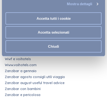
Mostra dettagli
Where to see pink flamingos in sardinia
Where to work remotely by the sea
Whistleblowing
Accetta tutti i cookie
Why choose adults only resort in apulia
Why you should book your holiday in advance
Accetta selezionati
Winter holidays in warm places
Wonders to discover in cagliari in one day
Chiudi
Work with voi
Wwf and voihotels
Wwf e voihotels
Www.voihotels.com
Zanzibar a gennaio
Zanzibar agosto consigli utili viaggio
Zanzibar august useful travel advice
Zanzibar con bambini
Zanzibar e pericolosa