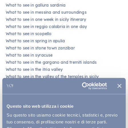
What to see in gallura sardinia
What to see in messina and surroundings
What to see in one week in sicily itinerary
What to see in reggio calabria in one day
What to see in scopello
What to see in spring in apulia
What to see in stone town zanzibar
What to see in syracuse
What to see in the gargano and tremiti islands
What to see in the itria valley
What to see in the valley of the temples in sicily
What to see in western sicily
What to see near palermo in one day
What to see otranto attractions not to be missed
What to see tindari a day
Questo sito web utilizza i cookie
What to see tropea a day
Su questo sito usiamo cookie tecnici, statistici e, previo
When to go madagascar best periods
tuo consenso, di profilazione nostri e di terze parti.
When to go to cape verde