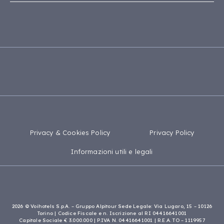
Dichiarazione di accessibilità
Capo Verde
Puglia
Mappa del sito
Tanzania
Calabria
Madagascar
Privacy & Cookies Policy
Privacy Policy
Informazioni utili e legali
2026 © Voihotels S.p.A. – Gruppo Alpitour Sede Legale: Via Lugaro, 15 – 10126
Torino | Codice Fiscale e n. Iscrizione al RI 04416641001
Capitale Sociale € 3.000.000 | P.IVA N. 04416641001 | R.E.A. TO – 1119957