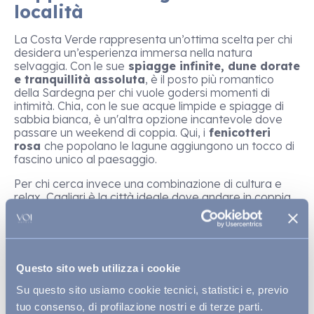
località
La Costa Verde rappresenta un’ottima scelta per chi
desidera un’esperienza immersa nella natura
selvaggia. Con le sue
spiagge infinite, dune dorate
e tranquillità assoluta
, è il posto più romantico
della Sardegna per chi vuole godersi momenti di
intimità. Chia, con le sue acque limpide e spiagge di
sabbia bianca, è un'altra opzione incantevole dove
passare un weekend di coppia. Qui, i
fenicotteri
rosa
che popolano le lagune aggiungono un tocco di
fascino unico al paesaggio.
Per chi cerca invece una combinazione di cultura e
relax, Cagliari è la città ideale dove andare in coppia
in Sardegna. Il
Quartiere Castello
e la
Sella del
Diavolo
sono posti romantici dove trascorrere una
serata suggestiva, magari con una cena a lume di
candela vista mare.
Questo sito web utilizza i cookie
Migliori mete estive della
Su questo sito usiamo cookie tecnici, statistici e, previo
Sardegna per coppie
tuo consenso, di profilazione nostri e di terze parti.