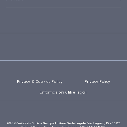
Award
Sicilia
Dichiarazione di accessibilità
Capo Verde
Puglia
Mappa del sito
Tanzania
Calabria
Madagascar
Privacy & Cookies Policy
Privacy Policy
Informazioni utili e legali
2026 © Voihotels S.p.A. – Gruppo Alpitour Sede Legale: Via Lugaro, 15 – 10126