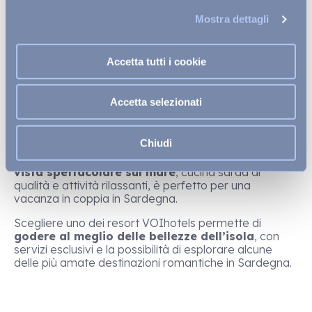
Per completare l’esperienza, scegliere
resort e
villaggi in Sardegna per coppie
in posizioni strategiche
Mostra dettagli
può fare la differenza. Il
Tanka Village
, situato a
Villasimius, è vicino alle splendide spiagge di Chia e
alla
riserva naturale di Capo Carbonara
, offrendo
Accetta tutti i cookie
la possibilità di vivere una vacanza romantica con tutti
i comfort. L’esclusivo
VOI Tanka Selected
, invece,
garantisce servizi di alto livello, tra cui una terrazza
Accetta selezionati
privata per colazioni e cene romantiche.
Per chi preferisce la costa nord-occidentale, il
VOI
Chiudi
Colonna Village
si trova a Golfo Aranci, vicino a
località incantevoli come l’Isola di Tavolara. Con una
vista spettacolare sul mare
, cucina sarda di
qualità e attività rilassanti, è perfetto per una
vacanza in coppia in Sardegna.
Scegliere uno dei resort VOIhotels permette di
godere al meglio delle bellezze dell’isola
, con
servizi esclusivi e la possibilità di esplorare alcune
delle più amate destinazioni romantiche in Sardegna.