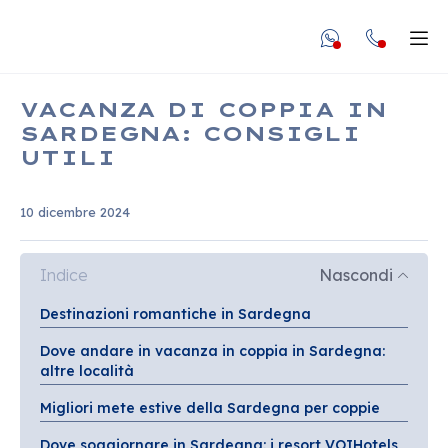
undefined unde
Apr
VACANZA DI COPPIA IN
SARDEGNA: CONSIGLI
UTILI
10 dicembre 2024
Indice
Nascondi
Destinazioni romantiche in Sardegna
Dove andare in vacanza in coppia in Sardegna:
altre località
Migliori mete estive della Sardegna per coppie
Dove soggiornare in Sardegna: i resort VOIHotels