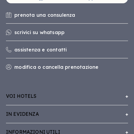
prenota una consulenza
scrivici su whatsapp
assistenza e contatti
modifica o cancella prenotazione
VOI HOTELS
Chi Siamo
IN EVIDENZA
Lavora con VOI
Concept
Whistleblowing
INFORMAZIONI UTILI