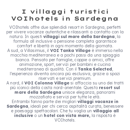
I villaggi turistici
VOIhotels in Sardegna
VOIhotels offre due splendidi resort in Sardegna, perfetti
per vivere vacanze autentiche e rilassanti a contatto con la
natura. In questi
villaggi sul mare della Sardegna
, la
formula all inclusive o pensione completa garantisce
comfort e libertà in ogni momento della giornata.
A sud, a Villasimius, il
VOI Tanka Village
è immerso nella
macchia mediterranea e a pochi passi da una spiaggia
bianca. Pensato per famiglie, coppie o amici, offre
animazione, sport, servizi per bambini e cucina
mediterranea di qualità. Con il
Tanka Selected
,
l’esperienza diventa ancora più esclusiva, grazie a spazi
riservati e servizi premium.
A nord, il
VOI Colonna Village
si affaccia su uno dei tratti
più iconici della costa nord-orientale. Questo
resort
sul
mare della Sardegna
unisce eleganza, panorami
mozzafiato e servizi per tutte le età.
Entrambi fanno parte dei migliori
villaggi vacanze in
Sardegna
, ideali per chi cerca ospitalità curata, benessere
e paesaggi spettacolari. Che tu voglia un
villaggio all
inclusive
o un
hotel con vista mare,
la risposta è
VOIhotels.