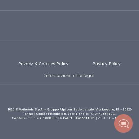
Calabria
Madagascar
Privacy & Cookies Policy
Privacy Policy
Informazioni utili e legali
2026 © Voihotels S.p.A. – Gruppo Alpitour Sede Legale: Via Lugaro, 15 – 10126
Torino | Codice Fiscale e n. Iscrizione al RI 04416641001
Capitale Sociale € 3.000.000 | P.IVA N. 04416641001 | R.E.A. TO – 1119957