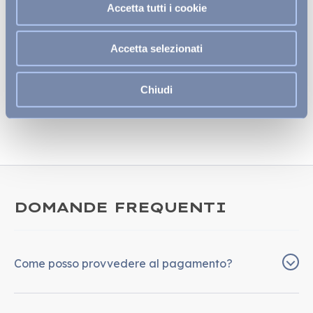
Accetta tutti i cookie
Aereoporto
L'aeroporto di Nosy Be dista 17 km dalla struttura.
Accetta selezionati
Spiaggia
Il resort si colloca direttamente sulla spiaggia di
Chiudi
Amphora.
DOMANDE FREQUENTI
Come posso provvedere al pagamento?
Il pagamento può essere effettuato esclusivamente
all’arrivo in hotel. È possibile saldare tramite contanti o