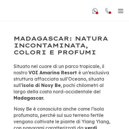
undefined unde
Apr
MADAGASCAR: NATURA
INCONTAMINATA,
COLORI E PROFUMI
Situato nel cuore di un parco tropicale, il
nostro
VOI Amarina Resort
è un’esclusiva
struttura affacciata sull’Oceano, situata
sull’
isola di Nosy Be
, pochi chilometri al
largo della costa nord-occidentale del
Madagascar.
Nosy Be è conosciuta anche come l’isola
profumata, perché sul suo terreno fertile
vengono coltivate le piante di Ylang Ylang,
con panorami caratterizzati da
verdi