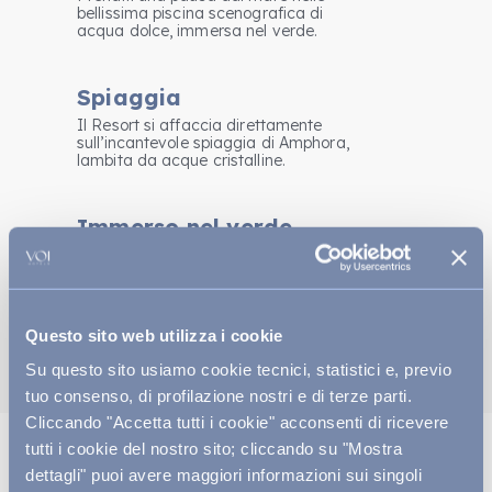
bellissima piscina scenografica di
acqua dolce, immersa nel verde.
Spiaggia
Il Resort si affaccia direttamente
sull’incantevole spiaggia di Amphora,
lambita da acque cristalline.
Immerso nel verde
Profumo di ylang ylang, colori e sapori
magici ti trasporteranno in
un’atmosfera paradisiaca.
Questo sito web utilizza i cookie
Scopri la vita in resort
Su questo sito usiamo cookie tecnici, statistici e, previo
tuo consenso, di profilazione nostri e di terze parti.
Cliccando "Accetta tutti i cookie" acconsenti di ricevere
tutti i cookie del nostro sito; cliccando su "Mostra
dettagli" puoi avere maggiori informazioni sui singoli