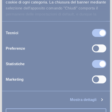
cookie di ogni categoria. La chiusura del banner mediante
selezione dell’apposito comando "Chiudi" comporta il
permanere delle impostazioni di default, e dunque la
continuazione della navigazione con i cookie tecnici. Se
vuoi maggiori informazioni sul funzionamento dei cookie
Selezione
attivi sul sito
clicca qui
.
Tecnici
del
consenso
Preferenze
Statistiche
ECCO COME RAGGIUNGERCI
Marketing
Dove si trova
Mostra dettagli
Hellville 207, BP202, Madagascar