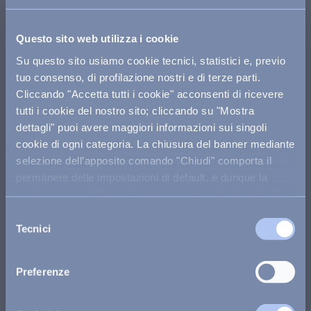
We are available from Monday to Saturday from 9:00 AM
to 7:00 PM, and on Sundays and public holidays from 9:00
Questo sito web utilizza i cookie
AM to 1:00 PM and from 2:00 PM to 6:00 PM.
Su questo sito usiamo cookie tecnici, statistici e, previo
Call us
tuo consenso, di profilazione nostri e di terze parti.
Cliccando "Accetta tutti i cookie" acconsenti di ricevere
Scrivici su whatsapp
tutti i cookie del nostro sito; cliccando su "Mostra
dettagli" puoi avere maggiori informazioni sui singoli
cookie di ogni categoria. La chiusura del banner mediante
book a consultation
selezione dell’apposito comando "Chiudi" comporta il
permanere delle impostazioni di default, e dunque la
write us on whatsapp
continuazione della navigazione con i cookie tecnici. Se
vuoi maggiori informazioni sul funzionamento dei cookie
Selezione
attivi sul sito
clicca qui
.
support and contact
Tecnici
del
consenso
change or cancel reservation
Preferenze