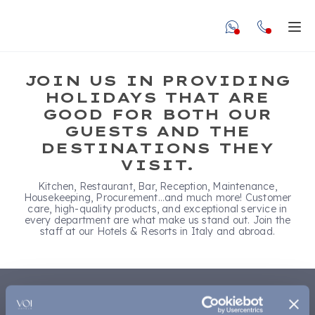
undefined unde
Apr
JOIN US IN PROVIDING
HOLIDAYS THAT ARE
GOOD FOR BOTH OUR
GUESTS AND THE
DESTINATIONS THEY
WORK WITH
VISIT.
VOI
Kitchen, Restaurant, Bar, Reception, Maintenance,
Housekeeping, Procurement…and much more! Customer
care, high-quality products, and exceptional service in
every department are what make us stand out. Join the
Become part of our world
staff at our Hotels & Resorts in Italy and abroad.
LET'S STAY IN TOUCH