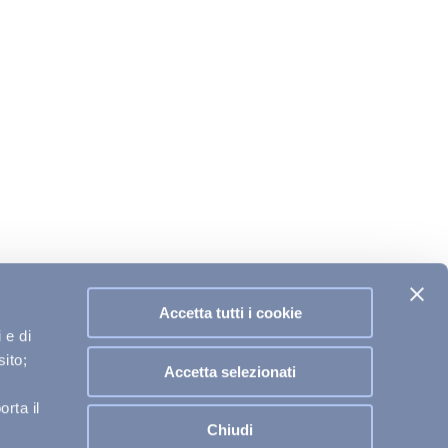
Accetta tutti i cookie
 e di
sito;
Accetta selezionati
rta il
Chiudi