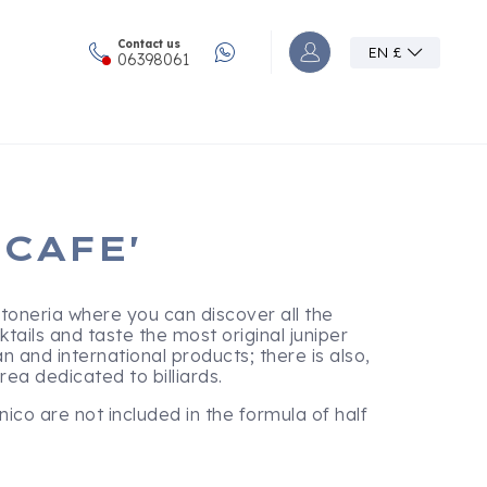
Contact us
EN
£
Accedi o registrati al
06398061
CAFE'
ntoneria where you can discover all the
ktails and taste the most original juniper
ian and international products; there is also,
rea dedicated to billiards.
ico are not included in the formula of half