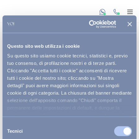
undefined unde
Apr
Questo sito web utilizza i cookie
Su questo sito usiamo cookie tecnici, statistici e, previo
tuo consenso, di profilazione nostri e di terze parti.
Cliccando "Accetta tutti i cookie" acconsenti di ricevere
tutti i cookie del nostro sito; cliccando su "Mostra
dettagli" puoi avere maggiori informazioni sui singoli
cookie di ogni categoria. La chiusura del banner mediante
selezione dell’apposito comando "Chiudi" comporta il
permanere delle impostazioni di default, e dunque la
continuazione della navigazione con i cookie tecnici. Se
vuoi maggiori informazioni sul funzionamento dei cookie
BEACH BAR
Selezione
attivi sul sito
clicca qui
.
Tecnici
del