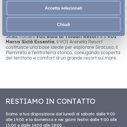
tipologie di camere, dai format
Comfort
alle soluzioni
Accetta selezionati
Family e Superior
, permettono di modulare il
soggiorno in base alle esigenze di coppie e famiglie.
All’interno, ristoranti, piscine, aree sportive e il
Chiudi
Carissa Wellness Center
completano l’esperienza
di viaggio. In sinergia con
gli altri resort VOIhotels in
Sicilia
, come il
VOI Baia di Tindari Resort
e il
VOI
Marsa Siclà Essentia
, il VOI Arenella Resort
costituisce una base ideale per esplorare Siracusa, il
Plemmirio e l’entroterra storico, coniugando scoperta
del territorio e comfort di un grande resort sul mare.
RESTIAMO IN CONTATTO
Siamo a tua disposizione dal lunedì al sabato dalle 9:00
alle 19:00 e la domenica e nei giorni festivi dalle 9:00 alle
13:00 e dalle 14:00 alle 18:00.