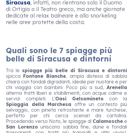
Siracusa
, infatti, non rientrano solo il Duomo
di Ortigia o il Teatro greco, ma anche giornate
dedicate al relax balneare e allo snorkeling
nelle aree protette della costa.
Quali sono le 7 spiagge più
belle di Siracusa e dintorni
Tra le
spiagge più belle di Siracusa e dintorni
spicca
Fontane Bianche
, ampia distesa di sabbia
chiara con fondali digradanti, ideale per nuotare e per
chi viaggia con bambini. Poco più a sud,
Arenella
alterna tratti liberi e stabilimenti, con acque calme e
servizi completi. L’
Oasi Gelsomineto
con la
Spiaggia della Marchesa
offre un contesto più
selvaggio, con pineta retrostante e mare turchese,
perfetto per chi cerca scenari da cartolina.
Procedendo verso Noto, le spiagge di
Calamosche
e
San Lorenzo
uniscono sabbia fine, dune e fondali
trasparenti, con tratti più tranquilli e altri vivaci,