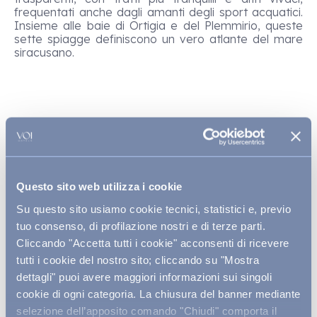
frequentati anche dagli amanti degli sport acquatici.
Insieme alle baie di Ortigia e del Plemmirio, queste
sette spiagge definiscono un vero atlante del mare
siracusano.
Dove trovare calette selvagge
e mare cristallino vicino
Siracusa: Plemmirio e Ortigia
Questo sito web utilizza i cookie
Per chi desidera un contatto più diretto con
Su questo sito usiamo cookie tecnici, statistici e, previo
l’ambiente marino, la
Riserva naturale del
tuo consenso, di profilazione nostri e di terze parti.
Plemmirio
rappresenta uno dei tratti costieri più
spettacolari. Qui scogliere, piattaforme rocciose e
Cliccando "Accetta tutti i cookie" acconsenti di ricevere
piccole insenature sostituiscono le lunghe spiagge
tutti i cookie del nostro sito; cliccando su "Mostra
sabbiose, offrendo punti perfetti per immersioni e
dettagli" puoi avere maggiori informazioni sui singoli
snorkeling grazie alla ricchezza dei fondali.
All’estremità opposta, nel cuore di Ortigia, la piccola
cookie di ogni categoria. La chiusura del banner mediante
Cala Rossa
permette un tuffo urbano circondato
selezione dell’apposito comando "Chiudi" comporta il