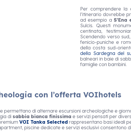
Per comprendere la di
l’itinerario dovrebbe 
ad esempio a
S’Ena 
Sulcis. Questi monume
centinata, testimoni
Scendendo verso sud, i
fenicio-puniche e r
della costa sud-orient
della Sardegna del s
balneari in baie di sab
famiglie con bambini.
eologia con l’offerta VOIhotels
he permettano di alternare escursioni archeologiche e giornat
gia di
sabbia bianca finissima
e servizi pensati per diverse
a premium
VOI Tanka Selected
rappresentano basi ideali per 
apartment, piscine dedicate e servizi esclusivi consentono di