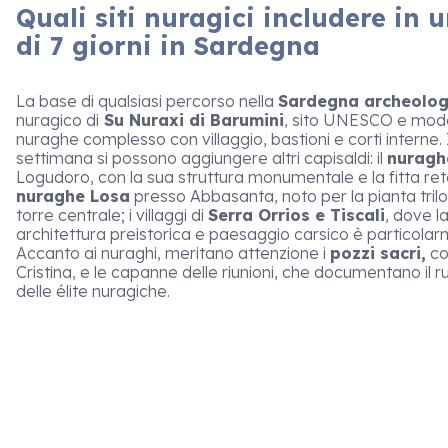
Quali siti nuragici includere in u
di 7 giorni in Sardegna
La base di qualsiasi percorso nella
Sardegna archeolog
nuragico di
Su Nuraxi di Barumini
, sito UNESCO e mode
nuraghe complesso con villaggio, bastioni e corti interne. I
settimana si possono aggiungere altri capisaldi: il
nuragh
Logudoro, con la sua struttura monumentale e la fitta rete d
nuraghe Losa
presso Abbasanta, noto per la pianta tril
torre centrale; i villaggi di
Serra Orrios e Tiscali
, dove la
architettura preistorica e paesaggio carsico è particola
Accanto ai nuraghi, meritano attenzione i
pozzi sacri,
co
Cristina, e le capanne delle riunioni, che documentano il ru
delle élite nuragiche.