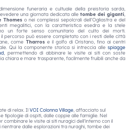
mensione funeraria e cultuale della preistoria sarda,
prevedere una giornata dedicata alle
tombe dei giganti
,
e Thomes
o nei complessi sepolcrali dell’Ogliastra e del
nti megalitici, con la caratteristica esedra e la stele
ano un forte senso comunitario del culto dei morti.
l percorso può essere completato con i resti delle città
omane, come
Tharros
e il golfo di Oristano, fino ai centri
ale. Qui la componente storica si intreccia alle
spiagge
ud
, permettendo di abbinare le visite ai siti con soste
bia chiara e mare trasparente, facilmente fruibili anche da
e di relax. Il
VOI Colonna Village
, affacciato sul
 tipologie di ospiti, dalle coppie alle famiglie. Nel
combinare le visite ai siti nuragici dell’interno con il
 rientrare dalle esplorazioni tra nuraghi, tombe dei