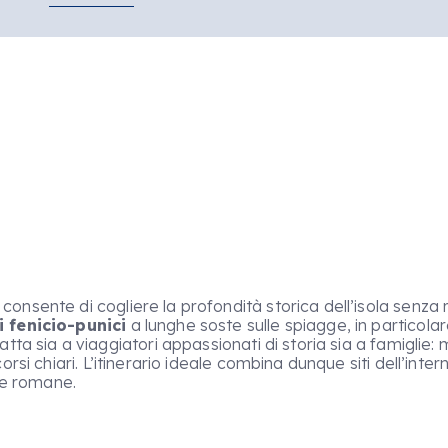
consente di cogliere la profondità storica dell’isola senza 
i fenicio-punici
a lunghe soste sulle spiagge, in particolare
ta sia a viaggiatori appassionati di storia sia a famiglie: 
corsi chiari. L’itinerario ideale combina dunque siti dell’i
e e romane.