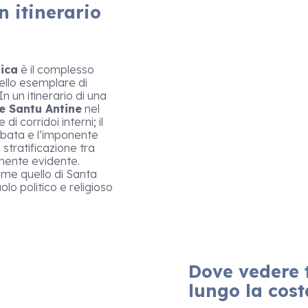
n itinerario
ica
è il complesso
llo esemplare di
n un itinerario di una
e Santu Antine
nel
i corridoi interni; il
obata e l’imponente
 stratificazione tra
rmente evidente.
me quello di Santa
olo politico e religioso
Dove vedere t
lungo la cost