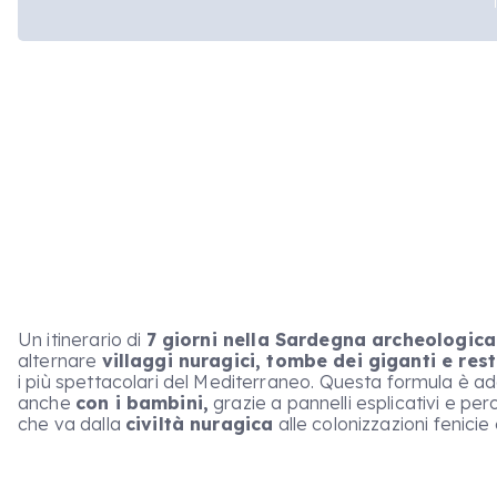
Un itinerario di
7 giorni nella Sardegna archeologica
alternare
villaggi nuragici, tombe dei giganti e rest
i più spettacolari del Mediterraneo. Questa formula è adat
anche
con i bambini,
grazie a pannelli esplicativi e per
che va dalla
civiltà nuragica
alle colonizzazioni fenici