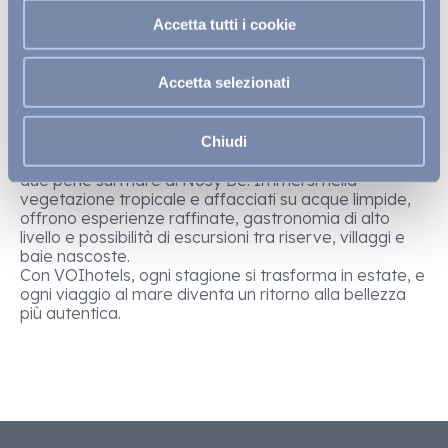
autentica e rilassata, ideale per coppie e famiglie.
Accetta tutti i cookie
A Capo Verde, il
VOI Praia de Chaves Resort
sorge su
una delle spiagge più spettacolari dell’isola di Boa
Vista, in un contesto incontaminato dove il deserto
Accetta selezionati
incontra l’oceano. Il resort combina l’essenzialità dei
materiali naturali con il comfort di un’ospitalità curata
nei minimi dettagli.
Per chi sceglie il fascino unico del Madagascar,
VOI
Chiudi
Amarina Resort
e
VOI Andilana Beach Resort
sono
due perle sul mare di Nosy Be. Immersi nella
vegetazione tropicale e affacciati su acque limpide,
offrono esperienze raffinate, gastronomia di alto
livello e possibilità di escursioni tra riserve, villaggi e
baie nascoste.
Con VOIhotels, ogni stagione si trasforma in estate, e
ogni viaggio al mare diventa un ritorno alla bellezza
più autentica.