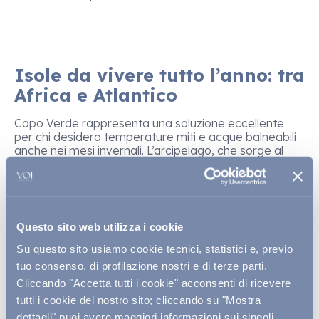
Isole da vivere tutto l’anno: tra
Africa e Atlantico
Capo Verde rappresenta una soluzione eccellente
per chi desidera temperature miti e acque balneabili
anche nei mesi invernali. L’arcipelago, che sorge al
largo delle coste del Senegal, è una risposta concreta
per chi si chiede
dove andare al mare a dicembre
senza volare troppo lontano. Sal e Boa Vista offrono
paesaggi desertici, lagune e un clima che resta
stabile per buona parte dell’anno. Le
migliori spiagge
Questo sito web utilizza i cookie
di Capo Verde
si trovano proprio qui:
distese di
sabbia bianca
che sembrano fondersi con l’oceano,
Su questo sito usiamo cookie tecnici, statistici e, previo
lambite da venti leggeri e perfette per chi cerca
tuo consenso, di profilazione nostri e di terze parti.
silenzio, mare e una connessione profonda con la
Cliccando "Accetta tutti i cookie" acconsenti di ricevere
natura. Anche le Canarie restano una certezza
europea per chi non vuole rinunciare al mare a
tutti i cookie del nostro sito; cliccando su "Mostra
gennaio o a marzo. Tenerife, Fuerteventura e Gran
dettagli" puoi avere maggiori informazioni sui singoli