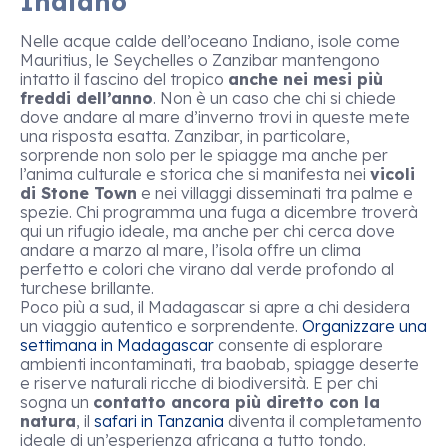
Indiano
Nelle acque calde dell’oceano Indiano, isole come
Mauritius, le Seychelles o Zanzibar mantengono
intatto il fascino del tropico
anche nei mesi più
freddi dell’anno
. Non è un caso che chi si chiede
dove andare al mare d’inverno trovi in queste mete
una risposta esatta. Zanzibar, in particolare,
sorprende non solo per le spiagge ma anche per
l’anima culturale e storica che si manifesta nei
vicoli
di Stone Town
e nei villaggi disseminati tra palme e
spezie. Chi programma una fuga a dicembre troverà
qui un rifugio ideale, ma anche per chi cerca dove
andare a marzo al mare, l’isola offre un clima
perfetto e colori che virano dal verde profondo al
turchese brillante.
Poco più a sud, il Madagascar si apre a chi desidera
un viaggio autentico e sorprendente.
Organizzare una
settimana in Madagascar
consente di esplorare
ambienti incontaminati, tra baobab, spiagge deserte
e riserve naturali ricche di biodiversità. E per chi
sogna un
contatto ancora più diretto con la
natura
, il
safari in Tanzania
diventa il completamento
ideale di un’esperienza africana a tutto tondo.