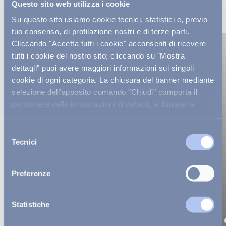
Questo sito web utilizza i cookie
SCALAPAY!
Su questo sito usiamo cookie tecnici, statistici e, previo
tuo consenso, di profilazione nostri e di terze parti.
Cliccando "Accetta tutti i cookie" acconsenti di ricevere
Sicilia
Sicilia
tutti i cookie del nostro sito; cliccando su "Mostra
dettagli" puoi avere maggiori informazioni sui singoli
cookie di ogni categoria. La chiusura del banner mediante
selezione dell’apposito comando "Chiudi" comporta il
permanere delle impostazioni di default, e dunque la
continuazione della navigazione con i cookie tecnici. Se
vuoi maggiori informazioni sul funzionamento dei cookie
Selezione
attivi sul sito
clicca qui
.
Tecnici
del
consenso
Preferenze
Statistiche
VOI Arenella
VOI Baia 