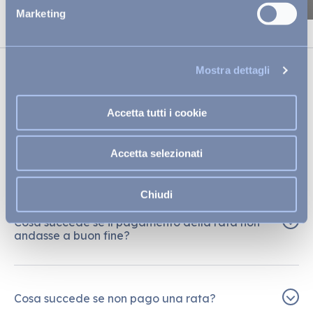
Marketing
Mostra dettagli
CONDIZIONI
Accetta tutti i cookie
Devo avere dei requisiti specifici per usufruire
Accetta selezionati
del servizio?
No, ti basterà essere maggiorenne e in possesso di
Chiudi
una carta di credito, di debito o prepagata.
Cosa succede se il pagamento della rata non
andasse a buon fine?
In questo caso, avrai 24 ore di tempo per completare
il pagamento direttamente dal tuo account Scalapay.
Cosa succede se non pago una rata?