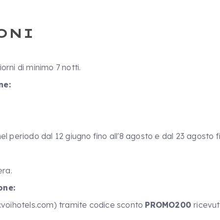
ONI
rni di minimo 7 notti.
ne:
l periodo dal 12 giugno fino all'8 agosto e dal 23 agosto f
era.
one:
w.voihotels.com) tramite codice sconto
PROMO200
ricevu