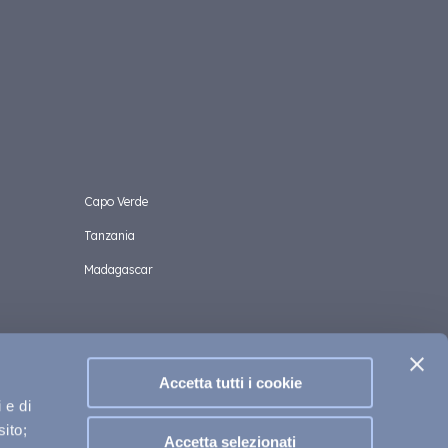
Capo Verde
Tanzania
Madagascar
Accetta tutti i cookie
 e di
sito;
Accetta selezionati
ookies Policy
Privacy Policy
Informazioni utili e legali