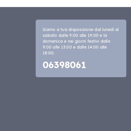
Siamo a tua disposizione dal lunedì al
sabato dalle 9:00 alle 19:00 e la
domenica e nei giorni festivi dalle
9:00 alle 13:00 e dalle 14:00 alle
18:00.
06398061