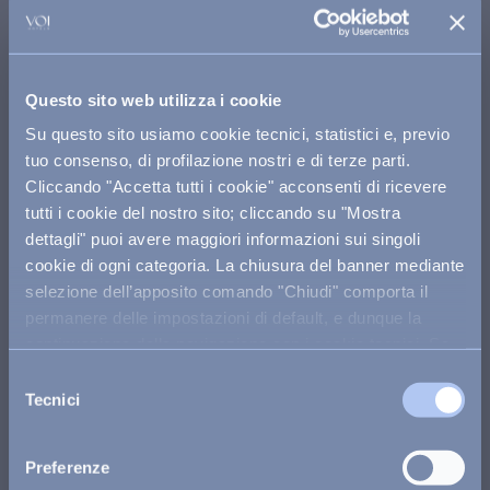
RESTIAMO IN CONTATTO
Siamo a tua disposizione dal lunedì al sabato dalle 9:00
alle 19:00 e la domenica e nei giorni festivi dalle 9:00 alle
Questo sito web utilizza i cookie
13:00 e dalle 14:00 alle 18:00.
Su questo sito usiamo cookie tecnici, statistici e, previo
Chiamaci
tuo consenso, di profilazione nostri e di terze parti.
Cliccando "Accetta tutti i cookie" acconsenti di ricevere
Scrivici su whatsapp
tutti i cookie del nostro sito; cliccando su "Mostra
dettagli" puoi avere maggiori informazioni sui singoli
cookie di ogni categoria. La chiusura del banner mediante
prenota una consulenza
selezione dell’apposito comando "Chiudi" comporta il
permanere delle impostazioni di default, e dunque la
scrivici su whatsapp
continuazione della navigazione con i cookie tecnici. Se
vuoi maggiori informazioni sul funzionamento dei cookie
Selezione
assistenza e contatti
attivi sul sito
clicca qui
.
Tecnici
del
consenso
modifica o cancella prenotazione
Preferenze