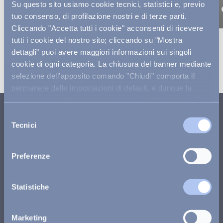
Su questo sito usiamo cookie tecnici, statistici e, previo
VOI Tanka Village
VOI Baia 
tuo consenso, di profilazione nostri e di terze parti.
Cliccando "Accetta tutti i cookie" acconsenti di ricevere
tutti i cookie del nostro sito; cliccando su "Mostra
dettagli" puoi avere maggiori informazioni sui singoli
cookie di ogni categoria. La chiusura del banner mediante
selezione dell’apposito comando "Chiudi" comporta il
permanere delle impostazioni di default, e dunque la
continuazione della navigazione con i cookie tecnici. Se
vuoi maggiori informazioni sul funzionamento dei cookie
RESTIAMO IN CONTATTO
Selezione
attivi sul sito
clicca qui
.
Tecnici
del
Siamo a tua disposizione dal lunedì al sabato dalle 9:00
consenso
alle 19:00 e la domenica e nei giorni festivi dalle 9:00 alle
Preferenze
13:00 e dalle 14:00 alle 18:00.
Chiamaci
Statistiche
Scrivici su whatsapp
Marketing