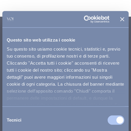
RESTIAMO IN CONTATTO
Questo sito web utilizza i cookie
Siamo a tua disposizione dal lunedì al sabato dalle 9:00
alle 19:00 e la domenica e nei giorni festivi dalle 9:00 alle
Su questo sito usiamo cookie tecnici, statistici e, previo
13:00 e dalle 14:00 alle 18:00.
tuo consenso, di profilazione nostri e di terze parti.
Cliccando "Accetta tutti i cookie" acconsenti di ricevere
Chiamaci
tutti i cookie del nostro sito; cliccando su "Mostra
dettagli" puoi avere maggiori informazioni sui singoli
Scrivici su whatsapp
cookie di ogni categoria. La chiusura del banner mediante
selezione dell’apposito comando "Chiudi" comporta il
prenota una consulenza
permanere delle impostazioni di default, e dunque la
continuazione della navigazione con i cookie tecnici. Se
vuoi maggiori informazioni sul funzionamento dei cookie
Selezione
scrivici su whatsapp
attivi sul sito
clicca qui
.
Tecnici
del
consenso