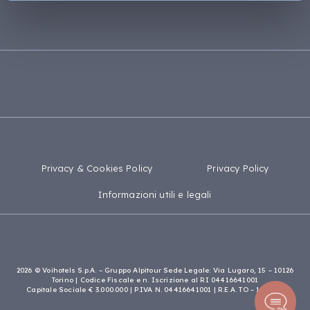
Puglia
Mappa del sito
Tanzania
Calabria
Madagascar
Privacy & Cookies Policy
Privacy Policy
Informazioni utili e legali
2026 © Voihotels S.p.A. – Gruppo Alpitour Sede Legale: Via Lugaro, 15 – 10126
Torino | Codice Fiscale e n. Iscrizione al RI 04416641001
Capitale Sociale € 3.000.000 | P.IVA N. 04416641001 | R.E.A. TO – 1119957