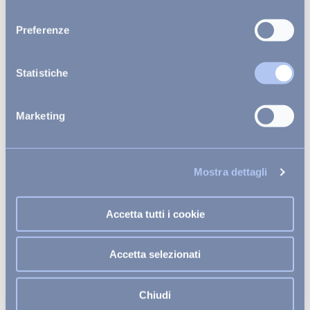
consenso
Preferenze
Statistiche
Marketing
Un mare di servizi per te in resort
Mostra dettagli
Accetta tutti i cookie
Accetta selezionati
Chiudi