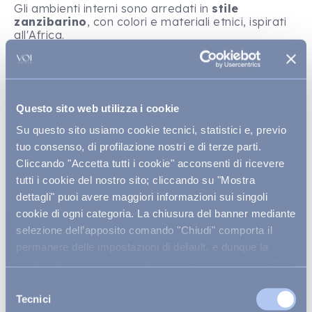
Gli ambienti interni sono arredati in
stile
zanzibarino
, con colori e materiali etnici, ispirati
all'Africa.
Anche in queste camere troverai tanti servizi, per
un soggiorno all'insegna del comfort e del relax.
da 30mq a 42 mq
Min. 1 ospite
Questo sito web utilizza i cookie
Max. 4 ospiti
Su questo sito usiamo cookie tecnici, statistici e, previo
tuo consenso, di profilazione nostri e di terze parti.
Scopri e prenota
Cliccando "Accetta tutti i cookie" acconsenti di ricevere
tutti i cookie del nostro sito; cliccando su "Mostra
dettagli" puoi avere maggiori informazioni sui singoli
cookie di ogni categoria. La chiusura del banner mediante
selezione dell’apposito comando "Chiudi" comporta il
permanere delle impostazioni di default, e dunque la
continuazione della navigazione con i cookie tecnici. Se
SCOPRI DI PIÙ SUL
vuoi maggiori informazioni sul funzionamento dei cookie
Selezione
RESORT
attivi sul sito
clicca qui
.
Tecnici
del