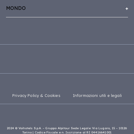
App VOIhotels
Sardegna
Business & Eventi
MONDO
Sicilia
Mappa del sito
Capo Verde
Puglia
Tutti i resort
Tanzania
Calabria
Madagascar
Privacy Policy & Cookies
Informazioni utili e legali
2024 © Voihotels S.p.A. – Gruppo Alpitour Sede Legale: Via Lugaro, 15 – 10126
Torino | Codice Fiscale e n. Iscrizione al RI 04416641001