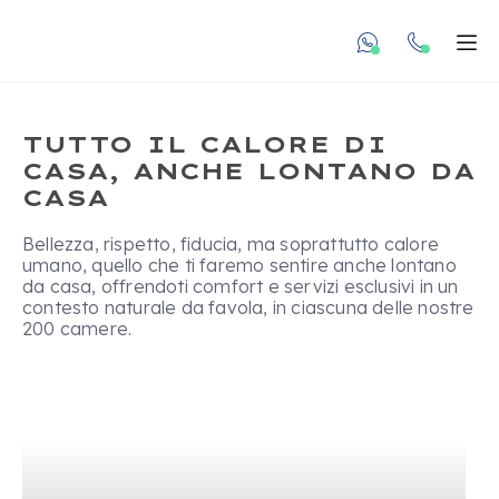
undefined unde
Apr
TUTTO IL CALORE DI
CASA, ANCHE LONTANO DA
CASA
Bellezza, rispetto, fiducia, ma soprattutto calore
COMFORT
umano, quello che ti faremo sentire anche lontano
da casa, offrendoti comfort e servizi esclusivi in un
NELLA NATURA
contesto naturale da favola, in ciascuna delle nostre
200 camere.
Le camere del VOI Kiwengwa Resort