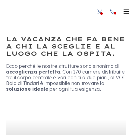
undefined unde
Apr
LA VACANZA CHE FA BENE
A CHI LA SCEGLIE E AL
LUOGO CHE LA OSPITA.
Ecco perché le nostre strutture sono sinonimo di
COMFORT PER
accoglienza perfetta
. Con 170 camere distribuite
tra il corpo centrale e vari edifici a due piani, al VOI
TE E LA TUA
Baia di Tindari è impossibile non trovare la
soluzione ideale
per ogni tua esigenza.
FAMIGLIA
Le camere del VOI Baia di Tindari