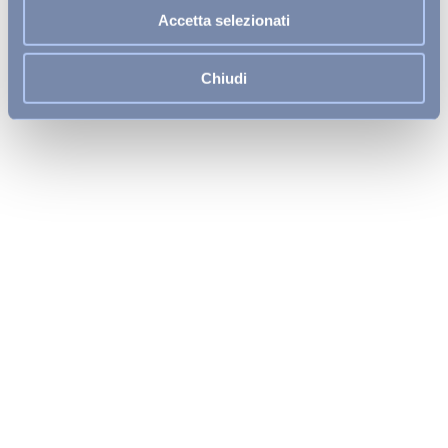
Primo rifornimento di bevande nel mini frigo
Un prodotto tipico in omaggio
Accetta selezionati
Cambio giornaliero del telo male
La possibilità di posticipare il check-out fino alle
13 del giorno della partenza
Chiudi
Ombrellone e due lettini in seconda fila