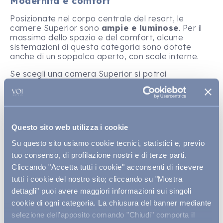
Modernità e comfort
Posizionate nel corpo centrale del resort, le
camere Superior sono
ampie e luminose
. Per il
massimo dello spazio e del comfort, alcune
sistemazioni di questa categoria sono dotate
anche di un soppalco aperto, con scale interne.
Se scegli una camera Superior si potrai
beneficiare di alcuni
comfort esclusivi:
ti
coccoleremo con un set di cortesia VIP, un primo
rifornimento gratuito di bevande del minibar, un
pratico set per la preparazione di tè e caffè in
camera e 2 accessi a persona per usufruire
Questo sito web utilizza i cookie
liberamente della sauna, del bagno turco e della
Jacuzzi del
Wellness Center
del Resort.
Su questo sito usiamo cookie tecnici, statistici e, previo
tuo consenso, di profilazione nostri e di terze parti.
Inoltre, per garantirti sempre ordine e pulizia, la
tua camera verrà riordinata ogni sera. In spiaggia,
Cliccando "Accetta tutti i cookie" acconsenti di ricevere
ti faremo trovare
un ombrellone e due lettini in
tutti i cookie del nostro sito; cliccando su "Mostra
prima e seconda fila
, a due passi dalla riva. E
dettagli" puoi avere maggiori informazioni sui singoli
non preoccuparti per i teli mare, provvederemo
cookie di ogni categoria. La chiusura del banner mediante
noi a fornirtene di nuovi ogni giorno.
selezione dell’apposito comando "Chiudi" comporta il