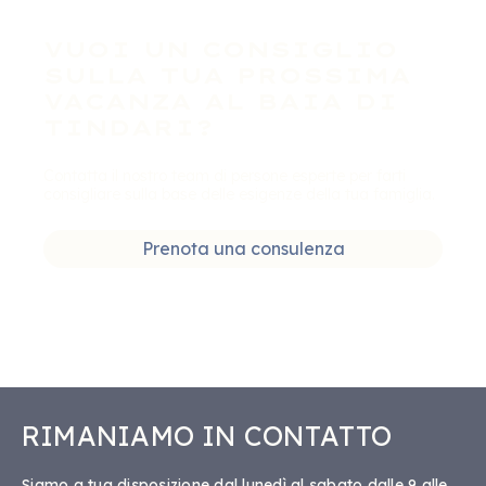
VUOI UN CONSIGLIO
SULLA TUA PROSSIMA
VACANZA AL BAIA DI
TINDARI?
Contatta il nostro team di persone esperte per farti
consigliare sulla base delle esigenze della tua famiglia.
Prenota una consulenza
RIMANIAMO IN CONTATTO
Siamo a tua disposizione dal lunedì al sabato dalle 9 alle