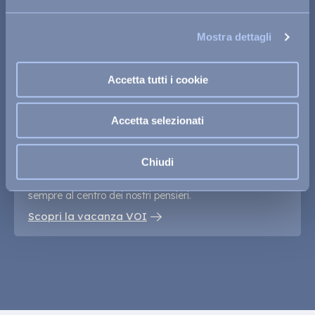
I tuoi valori sono anche i nostri. Scegli un soggiorno
attento all’ambiente e alle persone, dalle pratiche ai
Mostra dettagli
servizi.
Scopri il nostro impegno
Accetta tutti i cookie
Accetta selezionati
Una scelta di qualità
La garanzia del Gruppo Alpitour, di cui VOIhotels è
Chiudi
parte: un marchio storico che assicura servizi di valore
personalizzati per ogni esigenza. La tua soddisfazione è
sempre al centro dei nostri pensieri.
Scopri la vacanza VOI