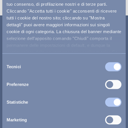
tuo consenso, di profilazione nostri e di terze parti.
Cliccando "Accetta tutti i cookie" acconsenti di ricevere
tutti i cookie del nostro sito; cliccando su "Mostra
dettagli" puoi avere maggiori informazioni sui singoli
TRE MOTIVI PER
cookie di ogni categoria. La chiusura del banner mediante
VIAGGIARE CON NOI
selezione dell’apposito comando "Chiudi" comporta il
permanere delle impostazioni di default, e dunque la
continuazione della navigazione con i cookie tecnici. Se
vuoi maggiori informazioni sul funzionamento dei cookie
Selezione
attivi sul sito
clicca qui
.
Tecnici
La vacanza che fa bene a te…
del
consenso
Atmosfere magiche tutte da scoprire, gustare, 
sentire. Un’accoglienza che scalda il cuore di tutti 
Preferenze
i nostri ospiti, coppie e famiglie.
Scopri i nostri resort
Statistiche
Marketing
… e al luogo che ti ospita.