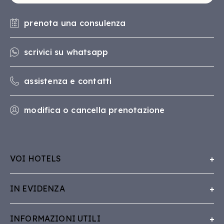
prenota una consulenza
scrivici su whatsapp
assistenza e contatti
modifica o cancella prenotazione
VOI HOTELS
Chi Siamo
IN EVIDENZA
Lavora con VOI
Concept
Whistleblowing
INFORMAZIONI UTILI