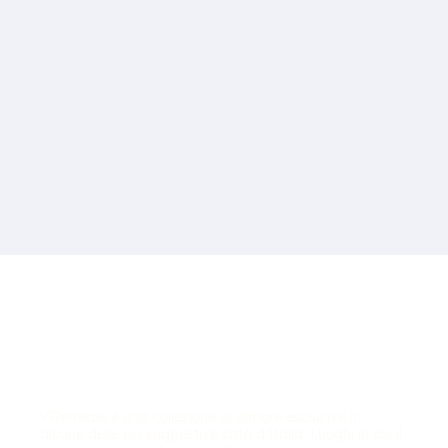
VRetreats è una collezione di dimore esclusive in
alcune delle più suggestive città d’Italia. Luoghi in cui il