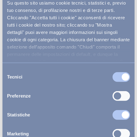
Su questo sito usiamo cookie tecnici, statistici e, previo
tuo consenso, di profilazione nostri e di terze parti.
Cliccando "Accetta tutti i cookie" acconsenti di ricevere
tutti i cookie del nostro sito; cliccando su "Mostra
dettagli" puoi avere maggiori informazioni sui singoli
cookie di ogni categoria. La chiusura del banner mediante
selezione dell’apposito comando "Chiudi" comporta il
permanere delle impostazioni di default, e dunque la
continuazione della navigazione con i cookie tecnici. Se
vuoi maggiori informazioni sul funzionamento dei cookie
Selezione
attivi sul sito
clicca qui
.
Tecnici
del
consenso
Preferenze
ECCO COME RAGGIUNGERCI
Statistiche
Dove si trova
Sulla spiaggia di Praia de Chaves, Sal Rei, Capo
Verde.
Marketing