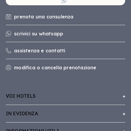
prenota una consulenza
scrivici su whatsapp
assistenza e contatti
modifica o cancella prenotazione
VOI HOTELS
Chi Siamo
IN EVIDENZA
Lavora con VOI
Concept
Whistleblowing