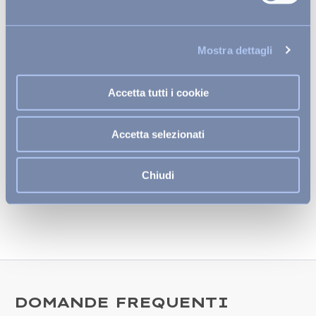
Aeroporto
Dista circa 3 km, con collegamenti frequenti.
Mostra dettagli
Spiaggia
La spiaggia di Praia de Chaves è adiacente al
Accetta tutti i cookie
resort.
Vieni a scoprire il tuo angolo di pace: il nostro
Accetta selezionati
resort è la destinazione perfetta per una pausa
rigenerante. Viaggia verso il benessere e lasciati
avvolgere dall'eleganza e dal comfort che solo noi
Chiudi
possiamo offrirti.
DOMANDE FREQUENTI