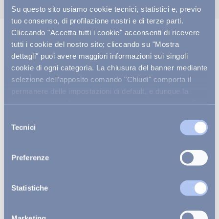
Su questo sito usiamo cookie tecnici, statistici e, previo
tuo consenso, di profilazione nostri e di terze parti.
Cliccando "Accetta tutti i cookie" acconsenti di ricevere
tutti i cookie del nostro sito; cliccando su "Mostra
dettagli" puoi avere maggiori informazioni sui singoli
cookie di ogni categoria. La chiusura del banner mediante
selezione dell’apposito comando "Chiudi" comporta il
permanere delle impostazioni di default, e dunque la
continuazione della navigazione con i cookie tecnici. Se
vuoi maggiori informazioni sul funzionamento dei cookie
Selezione
attivi sul sito
clicca qui
.
Tecnici
del
consenso
Preferenze
Statistiche
ECCO COME RAGGIUNGERCI
Marketing