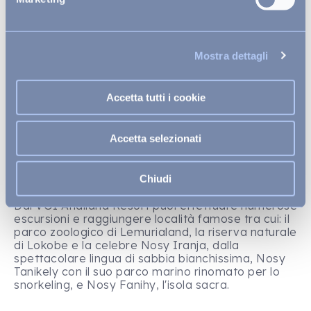
Dove si trova
Nosy Be, piccola isola al nord del Madagascar
Mostra dettagli
Aereoporto
Accetta tutti i cookie
Dista circa 21 km, con collegamenti frequenti
Accetta selezionati
Spiaggia
Direttamente su 2 splendide spiagge private di
sabbia bianca e fine
Chiudi
Vicinanze
Dal VOI Andilana Resort puoi effettuare numerose
escursioni e raggiungere località famose tra cui: il
parco zoologico di Lemurialand, la riserva naturale
di Lokobe e la celebre Nosy Iranja, dalla
spettacolare lingua di sabbia bianchissima, Nosy
Tanikely con il suo parco marino rinomato per lo
snorkeling, e Nosy Fanihy, l'isola sacra.