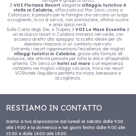
famiglie e gruppi di amici.
Il
VOI Floriana Resort
, elegante
villaggio turistico 4
stelle in Calabria,
affacciato sul Mar Ionio, vicino a
Catanzaro, è pensato per le famiglie che cercano un luogo
accogliente, ricco di servizi, con animazione, ottima cucina
e ampi spazi verdi.
Sulla Costa degli Dei, a Tropea, il
VOI Le Muse Essentia
è
un esclusivo resort in Calabria immerso nel verde, con
accesso diretto alla spiaggia: la scelta ideale per chi
desidera rilassarsi in un contesto riservato.
Entrambi i resort rappresentano l’eccellenza dei migliori
villaggi turistici in Calabria
, grazie alla formula all
inclusive, alle attività pensate per tutte le età e all’ospitalità
attenta. Chi cerca un
hotel sul mare
o un'esperienza
completa nei migliori villaggi vacanze, trova nei resort
VOIhotels l’equilibrio perfetto tra mare, benessere e
accoglienza.
RESTIAMO IN CONTATTO
Siamo a tua disposizione dal lunedì al sabato dalle 9:00
alle 19:00 e la domenica e nei giorni festivi dalle 9:00 alle
13:00 e dalle 14:00 alle 18:00.