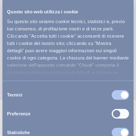
Questo sito web utilizza i cookie
Su questo sito usiamo cookie tecnici, statistici e, previo
tuo consenso, di profilazione nostri e di terze parti.
Cliccando "Accetta tutti i cookie" acconsenti di ricevere
tutti i cookie del nostro sito; cliccando su "Mostra
dettagli" puoi avere maggiori informazioni sui singoli
cookie di ogni categoria. La chiusura del banner mediante
selezione dell’apposito comando "Chiudi" comporta il
permanere delle impostazioni di default, e dunque la
continuazione della navigazione con i cookie tecnici. Se
vuoi maggiori informazioni sul funzionamento dei cookie
Selezione
attivi sul sito
clicca qui
.
Tecnici
del
consenso
Preferenze
HAI UNA DOMANDA SULLA
CALABRIA?
Statistiche